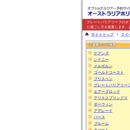
グレートバリアリーフ
のオ
た過ごし方を提案します。
サイトトップ
クイ
ケアンズ
シドニー
メルボルン
ゴールドコースト
ブリスベン
グレートバリアリー
エアーズロック
アリススプリングス
ダーウィン
アデレード
パース
ブルーム
ホバート