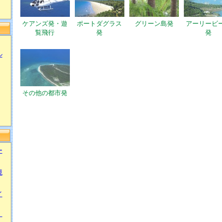
ケアンズ発・遊
ポートダグラス
グリーン島発
アーリービ
覧飛行
発
発
ル
その他の都市発
ー
境
イ
・