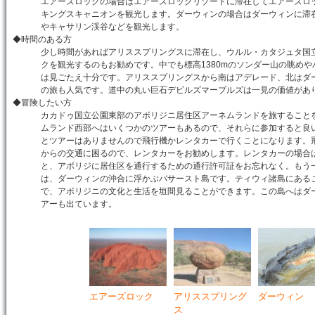
エアーズロックの場合はエアーズロックリゾートに滞在してエアーズロ
キングスキャニオンを観光します。ダーウィンの場合はダーウィンに滞
やキャサリン渓谷などを観光します。
◆時間のある方
少し時間があればアリススプリングスに滞在し、ウルル・カタジュタ国
クを観光するのもお勧めです。中でも標高1380mのソンダー山の眺め
は見ごたえ十分です。アリススプリングスから南はアデレード、北はダ
の旅も人気です。道中の丸い巨石デビルズマーブルズは一見の価値があ
◆冒険したい方
カカドゥ国立公園東部のアボリジニ居住区アーネムランドを旅すること
ムランド西部へはいくつかのツアーもあるので、それらに参加すると良
とツアーはありませんので飛行機かレンタカーで行くことになります。
からの交通に困るので、レンタカーをお勧めします。レンタカーの場合は
と、アボリジに居住区を通行するための通行許可証をお忘れなく。もう
は、ダーウィンの沖合に浮かぶバサースト島です。ティウィ諸島にある
で、アボリジニの文化と生活を垣間見ることができます。この島へはダ
アーも出ています。
エアーズロック
アリススプリング
ダーウィン
ス