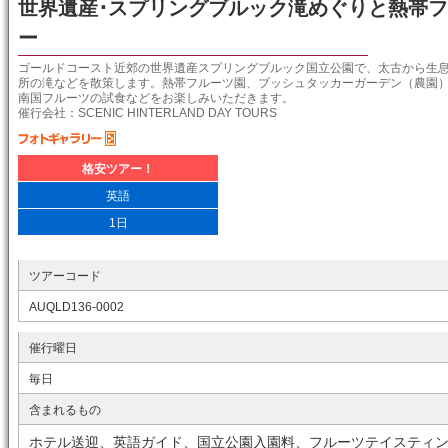
世界遺産･スプリングブルック滝めぐりと熱帯
ー
ゴールドコースト近郊の世界遺産スプリングブルック国立公園で、太古から生息
所の滝などを散策します。熱帯フルーツ園、ブッシュタッカーガーデン（農園
南国フルーツの試食などをお楽しみいただきます。
催行会社：SCENIC HINTERLAND DAY TOURS
格安ツアー！
英語
1日
ツアーコード
AUQLD136-0002
催行曜日
毎日
含まれるもの
ホテル送迎、英語ガイド、国立公園入園料、フルーツテイスティ