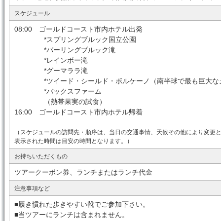
スケジュール
08:00 ゴールドコースト市内ホテル出発
*スプリングブルック国立公園
*パーリングブルック滝
*レインボー滝
*グーマララ滝
*ツイード・シールド・ボルケーノ（南半球で最も巨
*バックスファーム
（熱帯果実の試食）
16:00 ゴールドコースト市内ホテル帰着
（スケジュールの訪問先・順序は、当日の交通事情、天候その他により変更
表示された時間は目安の時間となります。）
お持ちいただくもの
ツアークーポン券、ランチまたはランチ代金
注意事項など
■履き慣れた歩きやすい靴でご参加下さい。
■当ツアーにランチは含まれません。