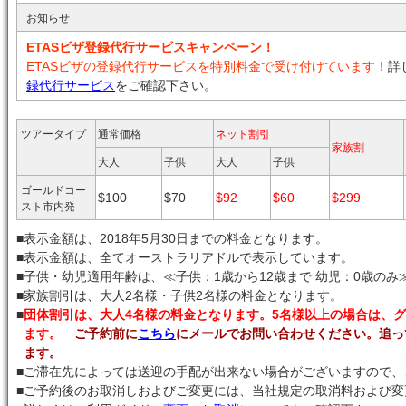
お知らせ
ETASビザ登録代行サービスキャンペーン！
ETASビザの登録代行サービスを特別料金で受け付けています！
詳
録代行サービス
をご確認下さい。
ツアータイプ
通常価格
ネット割引
家族割
大人
子供
大人
子供
ゴールドコー
$100
$70
$92
$60
$299
スト市内発
■
表示金額は、2018年5月30日までの料金となります。
■
表示金額は、全てオーストラリアドルで表示しています。
■
子供・幼児適用年齢は、≪子供：1歳から12歳まで 幼児：0歳のみ
■
家族割引は、大人2名様・子供2名様の料金となります。
■
団体割引は、大人4名様の料金となります。5名様以上の場合は、
ます。
ご予約前に
こちら
にメールでお問い合わせください。追っ
ます。
■
ご滞在先によっては送迎の手配が出来ない場合がございますので、
■
ご予約後のお取消しおよびご変更には、当社規定の取消料および変