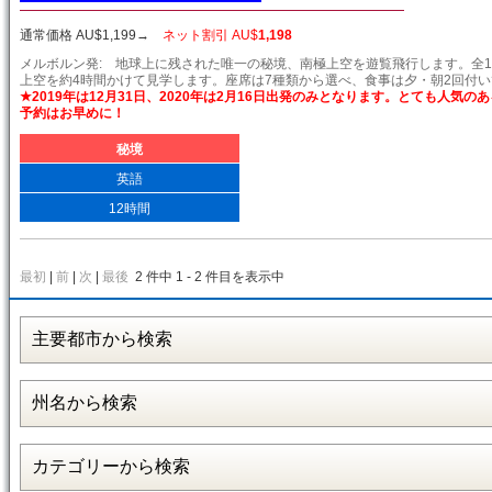
通常価格 AU$
1,199
→
ネット割引 AU$
1,198
メルボルン発: 地球上に残された唯一の秘境、南極上空を遊覧飛行します。全1
上空を約4時間かけて見学します。座席は7種類から選べ、食事は夕・朝2回付
★2019年は12月31日、2020年は2月16日出発のみとなります。とても人気
予約はお早めに！
秘境
英語
12時間
最初
|
前
|
次
|
最後
2 件中 1 - 2 件目を表示中