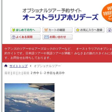
ケアンズのツアーやエアーズロックのツアーなど、
オーストラリア
のオプショ
約サイトです。日本語ツアーや英語ツアーが満載！ みなさまの旅のスタイルに
す。お問合せお待ちしております。
サイトトップ
オプショナルツアー
最初
|
前
|
次
|
最後
2 件中 1 - 2 件目を表示中