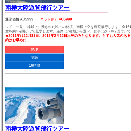
南極大陸遊覧飛行ツアー
通常価格 AU$
999
→
ネット割引 AU$
998
シドニー発: 地球上に残された唯一の秘境、南極上空を遊覧飛行します。全16
空を約4時間かけて見学します。座席は7種類から選べ、食事は夕・朝2回付い
★2011年は12月31日、2012年2月12日出発のみとなります。とても人気の
約はお早めに！
秘境
英語
16時間
南極大陸遊覧飛行ツアー