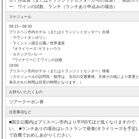
ホテル送迎（またはトランジットセンターからの送迎）、英語ガ
ー、ワインの試飲、ランチ（ランチあり申込みの場合）
スケジュール
08:15～08:30
ブリスベン市内ホテル（またはトランジットセンター）出発
・マウントタンボリン
・ラミントン国立公園／世界遺産
*オライリーズ･ゲストハウス
・カナングラバレー
*ワイナリーにてワインの試飲
18:00
ブリスベン市内ホテル（またはトランジットセンター）帰着
（スケジュールの訪問先・順序は、当日の交通事情、天候その他により変更
表示された時間は目安の時間となります。）
お持ちいただくもの
ツアークーポン券
注意事項など
■国立公園内はブリスベン市内より平均5℃ほど低くなりますので
い。 ■ランチありの場合はレストランで昼食(オライリーズを予定
で自費でおめしあがりください。