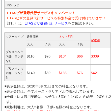
お知らせ
ETASビザ登録代行サービスキャンペーン！
ETASビザの登録代行サービスを特別料金で受け付けています！
詳しくは、
ETASビザ登録代行サービス
をご確認下さい。
ツアータイプ
通常価格
ネット割引
家族割
大人
子供
大人
子供
ブリスベン市
$110
$70
$104
$66
$339
内発 ランチ
なし
ブリスベン市
$140
$80
$135
$76
$421
内発 ランチ
付
■
表示金額は、2020年3月31日までの料金となります。
■
表示金額は、全てオーストラリアドルで表示しています。
■
子供・幼児適用年齢は、≪子供：3歳から14歳まで 幼児：0歳から
す。
■
家族割引は、大人2名様・子供2名様の料金となります。