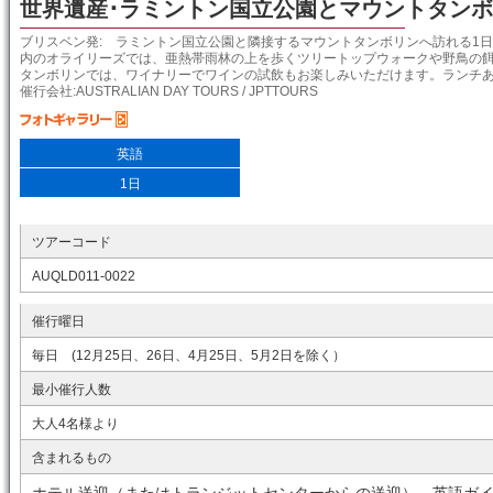
世界遺産･ラミントン国立公園とマウントタン
ブリスベン発: ラミントン国立公園と隣接するマウントタンボリンへ訪れる1
内のオライリーズでは、亜熱帯雨林の上を歩くツリートップウォークや野鳥の
タンボリンでは、ワイナリーでワインの試飲もお楽しみいただけます。ランチ
催行会社:AUSTRALIAN DAY TOURS / JPTTOURS
英語
1日
ツアーコード
AUQLD011-0022
催行曜日
毎日 (12月25日、26日、4月25日、5月2日を除く）
最小催行人数
大人4名様より
含まれるもの